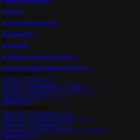
Воронеж
Воскресенск
Г
Грозный
Д
Дзержинский
Дрожжино
Е
Екатеринбург
Ж
Жуковский
З
Зеленогорск
Зеленоград
Златоуст
К
Калуга
Каспийск
Кинешма
Королев
(4)
Найдено филиалов: 4
Королев, ул. Исаева, д. 7
Королев, ул. Пионерская, д. 15, корп. 2
Королев, мкр. Юбилейный, ул. Лесная, д. 12
Королев, ул. Горького, д. 33 А
Краснодар
(4)
Найдено филиалов: 4
Краснодар, ул. Будённого, д. 129
Краснодар, ул.Григория Булгакова, д.7 к.1
Краснодар, ул. Казбекская, д. 17
Краснодар, ул. Красных Партизан, д. 1/4, корп. 9
Красногорск
(2)