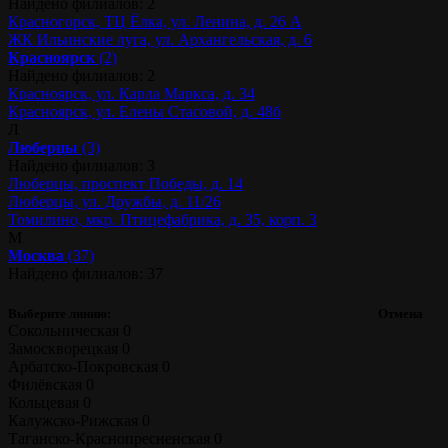
Найдено филиалов: 2
Красногорск, ТЦ Ёлка, ул. Ленина, д. 26 А
ЖК Ильинские луга, ул. Архангельская, д. 6
Красноярск
(2)
Найдено филиалов: 2
Красноярск, ул. Карла Маркса, д. 34
Красноярск, ул. Елены Стасовой, д. 48б
Л
Люберцы
(3)
Найдено филиалов: 3
Люберцы, проспект Победы, д. 14
Люберцы, ул. Дружбы, д. 11/26
Томилино, мкр. Птицефабрика, д. 35, корп. 3
М
Москва
(37)
Найдено филиалов: 37
Выберите линию:
Отмена
Сокольническая
0
Замоскворецкая
0
Арбатско-Покровская
0
Филёвская
0
Кольцевая
0
Калужско-Рижская
0
Таганско-Краснопресненская
0