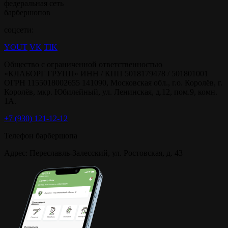
федеральная сеть
барбершопов
соцсети:
YOUT
VK
TIK
Общество с ограниченной ответственностью
«КЛАБОРГ ГРУПП» ИНН / КПП 5018179478 / 501801001
ОГРН 1155018002655 141090, Московская обл., г.о. Королёв, г.
Королёв, мкр. Юбилейный, ул. Ленинская, д.12, пом.9, комн.
1А.
+7 (930) 121-12-12‬‬
Телефон барбершопа
Адрес: Переславль-Залесский, ул. Ростовская, д. 43