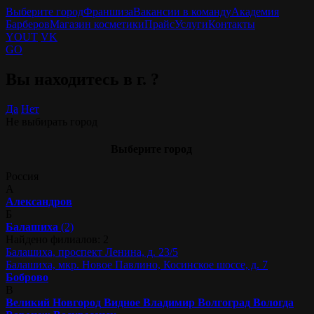
Выберите город
Франшиза
Вакансии в команду
Академия
Барберов
Магазин косметики
Прайс
Услуги
Контакты
YOUT
VK
GO
Вы находитесь в г.
?
Да
Нет
Не выбирать город
Выберите город
Россия
А
Александров
Б
Балашиха
(2)
Найдено филиалов: 2
Балашиха, проспект Ленина, д. 23/5
Балашиха, мкр. Новое Павлино, Косинское шоссе, д. 7
Боброво
В
Великий Новгород
Видное
Владимир
Волгоград
Вологда