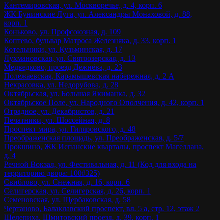
Кантемировская, ул. Москворечье, д. 4, корп. 6
ЖК Бунинские Луга, ул. Александры Монаховой, д. 88,
корп. 1
Коньково, ул. Профсоюзная, д. 109
Коптево, бульвар Матроса Железняка, д. 33, корп. 1
Котельники, ул. Кузьминская, д. 17
Лухмановская, ул. Святоозерская, д. 13
Медведково, проезд Дежнёва, д. 23
Полежаевская, Карамышевская набережная, д. 2 А
Некрасовка, ул. Недорубова, д. 28
Октябрьская, ул. Большая Якиманка, д. 32
Октябрьское Поле, ул. Народного Ополчения, д. 42, корп. 1
Отрадное, ул. Декабристов, д. 21
Печатники, ул. Шоссейная, д. 8
Проспект мира, ул. Гиляровского, д. 48
Преображенская площадь, ул. Преображенская, д. 5/7
Прокшино, ЖК Испанские кварталы, проспект Магеллана,
д. 4
Речной Вокзал, ул. Фестивальная, д. 11 (Код для входа на
территорию двора: 100#325)
Свиблово, ул. Снежная, д. 16, корп. 6
Селигерская, ул. Селигерская, д. 26, корп. 1
Семеновская, ул. Щербаковская, д. 58
Чертаново, Балаклавский проспект, вл. 5 а, стр. 12, этаж 2
Шелепиха, Шмитовский проезд, д. 39, корп. 1