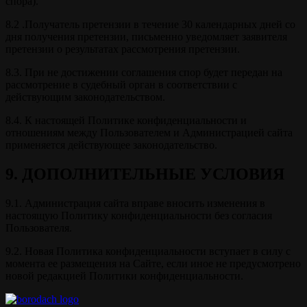
спора).
8.2 .Получатель претензии в течение 30 календарных дней со
дня получения претензии, письменно уведомляет заявителя
претензии о результатах рассмотрения претензии.
8.3. При не достижении соглашения спор будет передан на
рассмотрение в судебный орган в соответствии с
действующим законодательством.
8.4. К настоящей Политике конфиденциальности и
отношениям между Пользователем и Администрацией сайта
применяется действующее законодательство.
9. ДОПОЛНИТЕЛЬНЫЕ УСЛОВИЯ
9.1. Администрация сайта вправе вносить изменения в
настоящую Политику конфиденциальности без согласия
Пользователя.
9.2. Новая Политика конфиденциальности вступает в силу с
момента ее размещения на Сайте, если иное не предусмотрено
новой редакцией Политики конфиденциальности.