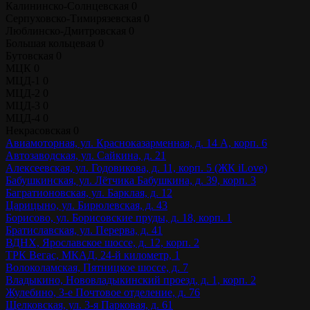
Калининско-Солнцевская
0
Серпуховско-Тимирязевская
0
Люблинско-Дмитровская
0
Большая кольцевая
0
Бутовская
0
МЦК
0
МЦД-1
0
МЦД-2
0
МЦД-3
0
МЦД-4
0
Некрасовская
0
Авиамоторная, ул. Красноказарменная, д. 14 А, корп. 6
Автозаводская, ул. Сайкина, д. 21
Алексеевская, ул. Годовикова, д. 11, корп. 5 (ЖК iLove)
Бабушкинская, ул. Лётчика Бабушкина, д. 39, корп. 3
Багратионовская, ул. Барклая, д. 12
Царицыно, ул. Бирюлевская, д. 43
Борисово, ул. Борисовские пруды, д. 18, корп. 1
Братиславская, ул. Перерва, д. 41
ВДНХ, Ярославское шоссе, д. 12, корп. 2
ТРК Вегас, МКАД, 24-й километр, 1
Волоколамская, Пятницкое шоссе, д. 7
Владыкино, Нововладыкинский проезд, д. 1, корп. 2
Жулебино, 3-е Почтовое отделение, д. 76
Щелковская, ул. 3-я Парковая, д. 61